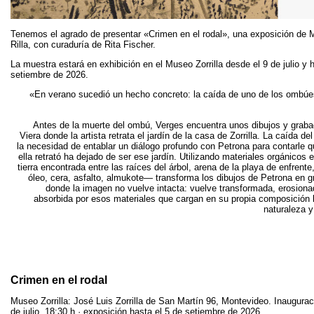
Tenemos el agrado de presentar «Crimen en el rodal», una exposición de 
Rilla, con curaduría de Rita Fischer.
La muestra estará en exhibición en el Museo Zorrilla desde el 9 de julio y 
setiembre de 2026.
«En verano sucedió un hecho concreto: la caída de uno de los ombúes
Antes de la muerte del ombú, Verges encuentra unos dibujos y grab
Viera donde la artista retrata el jardín de la casa de Zorrilla. La caída del
la necesidad de entablar un diálogo profundo con Petrona para contarle qu
ella retrató ha dejado de ser ese jardín. Utilizando materiales orgánicos 
tierra encontrada entre las raíces del árbol, arena de la playa de enfrent
óleo, cera, asfalto, almukote— transforma los dibujos de Petrona en g
donde la imagen no vuelve intacta: vuelve transformada, erosiona
absorbida por esos materiales que cargan en su propia composición l
naturaleza y
Crimen en el rodal
Museo Zorrilla: José Luis Zorrilla de San Martín 96, Montevideo. Inaugurac
de julio, 18:30 h · exposición hasta el 5 de setiembre de 2026.