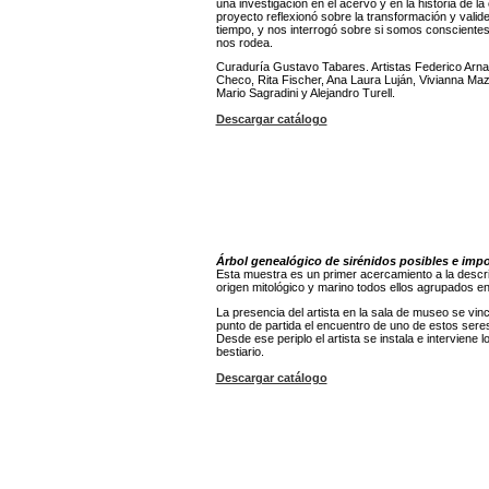
una investigación en el acervo y en la historia de la
proyecto reflexionó sobre la transformación y valid
tiempo, y nos interrogó sobre si somos conscientes 
nos rodea.
Curaduría Gustavo Tabares. Artistas Federico Arn
Checo, Rita Fischer, Ana Laura Luján, Vivianna Ma
Mario Sagradini y Alejandro Turell.
Descargar catálogo
Árbol genealógico de sirénidos posibles e impo
Esta muestra es un primer acercamiento a la descr
origen mitológico y marino todos ellos agrupados en
La presencia del artista en la sala de museo se vin
punto de partida el encuentro de uno de estos seres
Desde ese periplo el artista se instala e intervien
bestiario.
Descargar catálogo