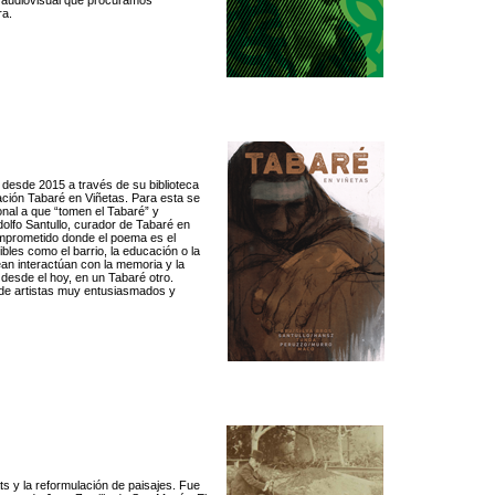
 audiovisual que procuramos
ra.
c desde 2015 a través de su biblioteca
ción Tabaré en Viñetas. Para esta se
onal a que “tomen el Tabaré” y
odolfo Santullo, curador de Tabaré en
omprometido donde el poema es el
bles como el barrio, la educación o la
tean interactúan con la memoria y la
 desde el hoy, en un Tabaré otro.
o de artistas muy entusiasmados y
s y la reformulación de paisajes. Fue