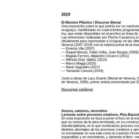
2019
El Monitor Plástico / Discurso Bienal
Una exposición sobre lo que podría ser un vastísimo
uruguayo, manifestado en cuatrocientos programas e
tnu, que están disponibles en el archivo en línea de 
Las entrevistas realizadas por Pincho Casanova a l
oficialmente
para representar a Uruguay en las últim
Venecia
(2007-2019) son la materia prima de la mue
— Ernesto Vila (2007)
— Raquel Bessio, Pablo Uribe, Juan Burgos (2009)
— Magela Ferrero, Alejandro Cesarco (2011)
— Wifredo Díaz Valdéz (2013)
— Marco Maggi (2015)
— Mario Sagradini (2017)
— Yamandú Canosa (2019)
Junto a obras de Lacy Duarte (Bienal de Venecia, 200
de Venecia, 1995), primer artista entrevistado por E
Descargar catálogo
Surcos, caminos, recorridos
Lecturas sobre procesos creativos. Pina Bausc
En esta exposición se busca poner el foco en la tray
que no vemos de la obra terminada, en su construc
interdisciplinaria,
en lo que nombramos proceso cre
distintos abordajes de los procesos creativos y ap
no encriptadas en una sala como la creación circens
expandidas y en movimiento, y abriendo el libro –m