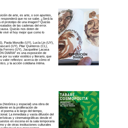
ción de arte, es arte, o son apuntes,
 responderá que no se sabe. ¿Será la
á el prototipo de una imagen? Quizás
esatados de las cadenas del error.
 causa. Quizás nos doten de
 vivir el hoy mejor que como lo
), Paola Monzillo (UY), Lucía Lin (UY),
ascaró (UY), Pilar Quinteros (CL),
ela Ferrero (UY), Jacqueline Lacasa
ÓN DIARIA” es una exposición de
 por su valor estético y literario, que
su valor reflexivo: acerca de cómo el
stico, y la acción cotidiana íntima.
a (histórica y espacial) una obra de
dente en la proliferación de
el poema a lo largo del tiempo,
onal. La inmediata y vasta difusión del
erísticas y cinematográficas desde el
uestos en escena en la sala temporaria
mo y de otras instituciones culturales