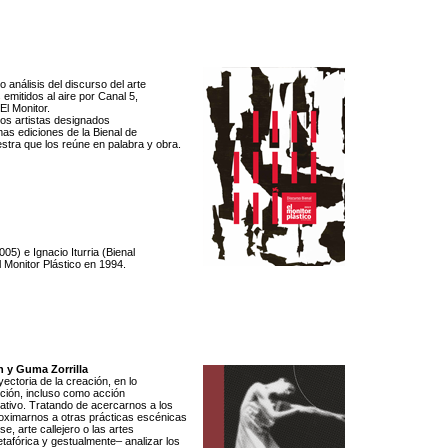
 análisis del discurso del arte
mitidos al aire por Canal 5,
El Monitor.
os artistas designados
as ediciones de la Bienal de
stra que los reúne en palabra y obra.
5) e Ignacio Iturria (Bienal
l Monitor Plástico en 1994.
h y Guma Zorrilla
ectoria de la creación, en lo
ción, incluso como acción
ativo. Tratando de acercarnos a
los
roximarnos a otras prácticas
escénicas
e, arte callejero o las
artes
etafórica y gestualmente–
analizar los