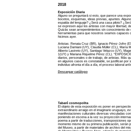
2018
Exposición Diaria
Alguno se preguntará si esto, que parece una exposi
bocetos, esquemas, ideas previas, apuntes. Alguno
espalda del lenguaje? ¿Será una casa piloto? ¿Ser
se expresen aquí los artistas con mayor libertad, d
Quizás sean arrepentimientos sin conocimiento de
herramientas para que nosotros seamos capaces de
hicimos ayer.
Artistas: Renata Cruz (BR), Ignacio Pérez-Jofre (ES
Luciana Damiani (UY), Claudia Müller (CL), María M
Alberto Lastreto (UY), Santiago Velazco (UY), Mag
1(UY) y Mariana Riquelme Pérez (CL). “EXPOSICI
diarios, personales o de trabajo, de artistas. Más que
en algunos casos es constatable, se justifican por 
individuo afronta el día a día, el proceso laboral artí
Descargar catálogo
Tabaré cosmopolita
El objeto de esta exposición es poner en perspectiv
extraordinario arraigo en el imaginario uruguayo, evi
manifestaciones culturales diversas vinculadas con 
poniendo en escena a la vez su proyección internaci
poema a partir de traducciones, transposiciones op
momento mismo de su primera publicación, serán p
del Museo, a partir de materiales de archivo del mis