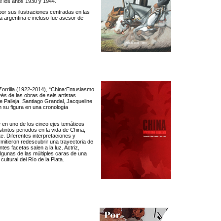
re los años 1930 y 1944.
or sus ilustraciones centradas en las
a argentina e incluso fue asesor de
Zorrilla (1922-2014), “China:Entusiasmo
és de las obras de seis artistas
e Palleja, Santiago Grandal, Jacqueline
 su figura en una cronología
 en uno de los cinco ejes temáticos
tintos periodos en la vida de China,
te. Diferentes interpretaciones y
tieron redescubrir una trayectoria de
es facetas salen a la luz. Actriz,
algunas de las múltiples caras de una
ultural del Río de la Plata.