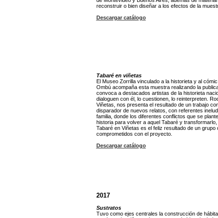
de Montevideo y Buenos Aires, además de material
reconstruir o bien diseñar a los efectos de la muest
Descargar catálogo
Tabaré en viñetas
El Museo Zorrilla vinculado a la historieta y al cómi
Ombú acompaña esta muestra realizando la publica
convoca a destacados artistas de la historieta naci
dialoguen con él, lo cuestionen, lo reinterpreten. R
Viñetas, nos presenta el resultado de un trabajo c
disparador de nuevos relatos, con referentes ineludi
familia, donde los diferentes conflictos que se plan
historia para volver a aquel Tabaré y transformarlo,
Tabaré en Viñetas es el feliz resultado de un grup
comprometidos con el proyecto.
Descargar catálogo
2017
Sustratos
Tuvo como ejes centrales la construcción de hábitat