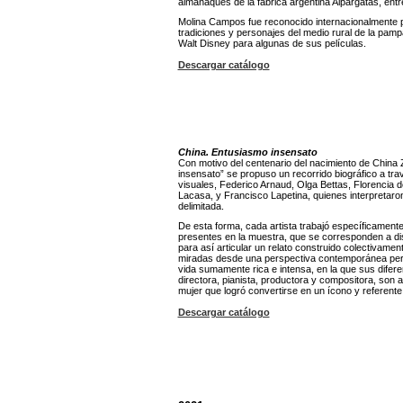
almanaques de la fábrica argentina Alpargatas, ent
Molina Campos fue reconocido internacionalmente p
tradiciones y personajes del medio rural de la pamp
Walt Disney para algunas de sus películas.
Descargar catálogo
China. Entusiasmo insensato
Con motivo del centenario del nacimiento de China 
insensato” se propuso un recorrido biográfico a trav
visuales, Federico Arnaud, Olga Bettas, Florencia d
Lacasa, y Francisco Lapetina, quienes interpretaron
delimitada.
De esta forma, cada artista trabajó específicamente
presentes en la muestra, que se corresponden a dis
para así articular un relato construido colectivamen
miradas desde una perspectiva contemporánea permi
vida sumamente rica e intensa, en la que sus diferent
directora, pianista, productora y compositora, son 
mujer que logró convertirse en un ícono y referente c
Descargar catálogo