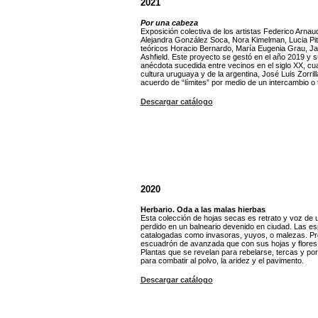
2021
Por una cabeza
Exposición colectiva de los artistas Federico Arna
Alejandra González Soca, Nora Kimelman, Lucia Pit
teóricos Horacio Bernardo, María Eugenia Grau, Ja
Ashfield. Este proyecto se gestó en el año 2019 y su
anécdota sucedida entre vecinos en el siglo XX, cu
cultura uruguaya y de la argentina, José Luis Zorril
acuerdo de “límites” por medio de un intercambio o 
Descargar catálogo
2020
Herbario. Oda a las malas hierbas
Esta colección de hojas secas es retrato y voz de 
perdido en un balneario devenido en ciudad. Las es
catalogadas como invasoras, yuyos, o malezas. Pre
escuadrón de avanzada que con sus hojas y flores 
Plantas que se revelan para rebelarse, tercas y porf
para combatir al polvo, la aridez y el pavimento.
Descargar catálogo