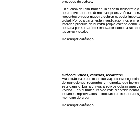
procesos de trabajo.
En el caso de Pina Bausch, la escasa bibliografía y 
de archivo sobre su último trabajo en América Latin
recogidos en esta muestra cobren especial import
global. Por otra parte, esta investigación nos anima
interdisciplinarios de nuestra propia escena donde l
destaca por su carácter innovador debido a su abor
las artes visuales.
Descargar catálogo
Bitácora Surcos, caminos, recorridos
Esta bitácora es un diario del viaje de investigació
de instituciones, recuerdos y memorias que fueron 
este camino. Los archivos afectivos cobran gran 
vividos —en el transcurso de este recorrido hemo
instantes improvisados— cotidianos o inesperados,
momento de crear.
Descargar catálogo